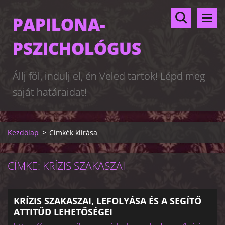
PAPILONA-
PSZICHOLÓGUS
Állj föl, indulj el, én Veled tartok! Lépd meg
saját határaidat!
Kezdőlap
>
Címkék kiírása
CÍMKE: KRÍZIS SZAKASZAI
KRÍZIS SZAKASZAI, LEFOLYÁSA ÉS A SEGÍTŐ
ATTITŰD LEHETŐSÉGEI