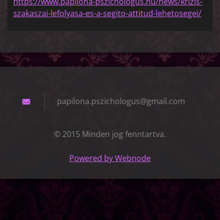
https://www.papilona-pszichologus.hu/news/krizis-
szakaszai-lefolyasa-es-a-segito-attitud-lehetosegei/
papilona
.pszicho
logus@gm
ail.com
© 2015 Minden jog fenntartva.
Powered by Webnode