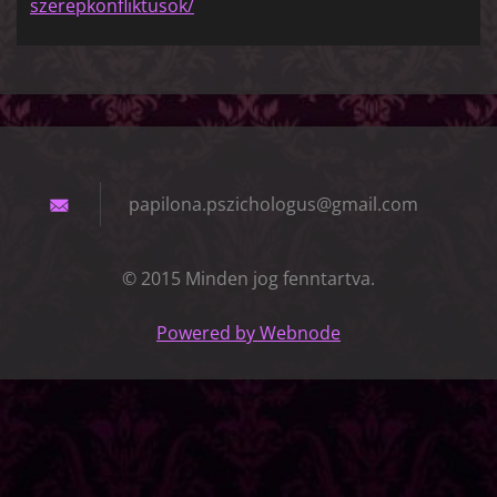
szerepkonfliktusok/
papilona
.pszicho
logus@gm
ail.com
© 2015 Minden jog fenntartva.
Powered by Webnode