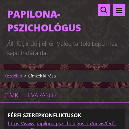
PAPILONA-
PSZICHOLÓGUS
Állj föl, indulj el, én Veled tartok! Lépd meg
saját határaidat!
Kezdőlap
>
Címkék kiírása
CÍMKE: ELVÁRÁSOK
FÉRFI SZEREPKONFLIKTUSOK
https://www.papilona-pszichologus.hu/news/ferfi-